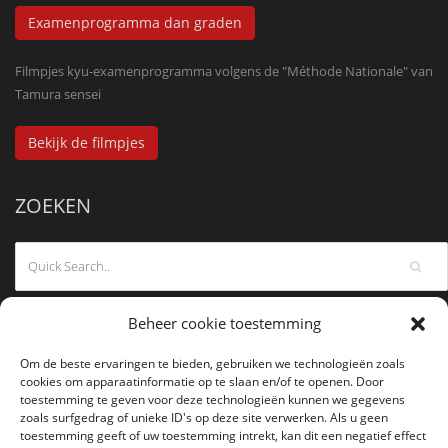
Examenprogramma dan graden
Filmpjes kyu-examenprogramma volgens de "Méthode Nationale" van
Tamura sensei
Bekijk de filmpjes
ZOEKEN
Beheer cookie toestemming
Om de beste ervaringen te bieden, gebruiken we technologieën zoals
cookies om apparaatinformatie op te slaan en/of te openen. Door
toestemming te geven voor deze technologieën kunnen we gegevens
zoals surfgedrag of unieke ID's op deze site verwerken. Als u geen
toestemming geeft of uw toestemming intrekt, kan dit een negatief effect