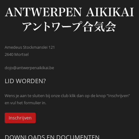
Amedeus Stockmanslei 121
2640 Mortsel
dojo@antwerpenaikikai.be
LID WORDEN?
Wens je aan te sluiten bij onze club klik dan op de knop “Inschrijven”
en vul het formulier in.
Inschrijven
DOWNLOADS EN DOCUMENTEN