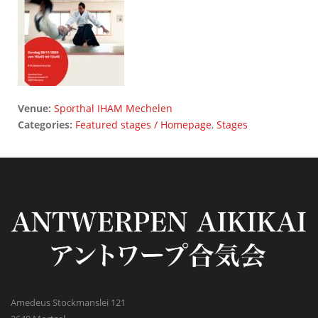
Venue:
Sporthal IHAM Mechelen
Categories:
Featured stages / Homepage
,
Stages
Amedeus Stockmanslei 121