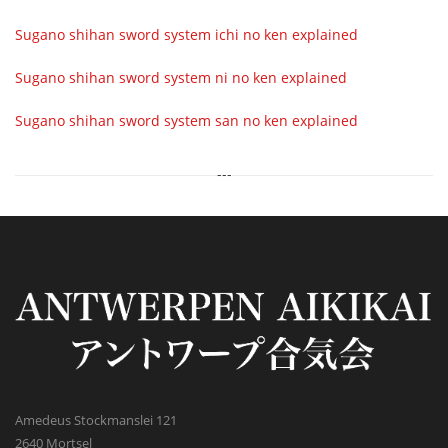
Sugano shihan sword system ichi no ken explained
Sugano shihan sword system ni no ken explained
Sugano shihan sword system san no ken explained
---
Amedeus Stockmanslei 121
2640 Mortsel