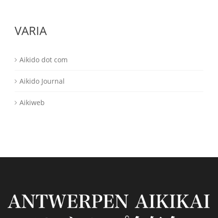
VARIA
Aikido dot com
Aikido Journal
Aikiweb