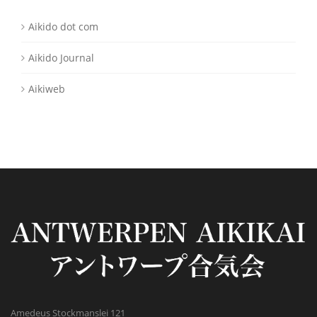
Aikido dot com
Aikido Journal
Aikiweb
Amedeus Stockmanslei 121