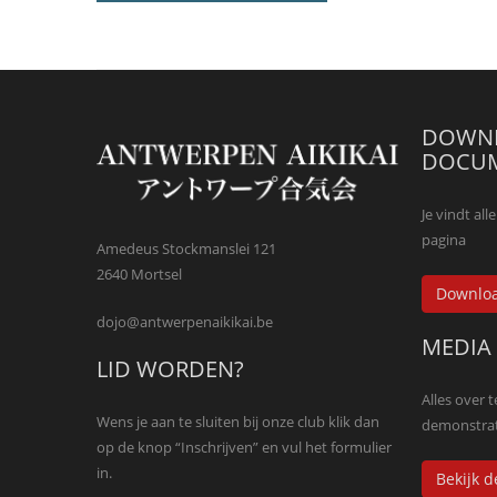
DOWNL
DOCU
Je vindt a
pagina
Amedeus Stockmanslei 121
2640 Mortsel
Downlo
dojo@antwerpenaikikai.be
MEDIA
LID WORDEN?
Alles over 
Wens je aan te sluiten bij onze club klik dan
demonstrat
op de knop “Inschrijven” en vul het formulier
in.
Bekijk 