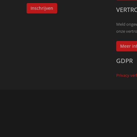
Inschrijven
VERTR
Meld ongewe
onze vert
Meer in
GDPR
Privacy ver