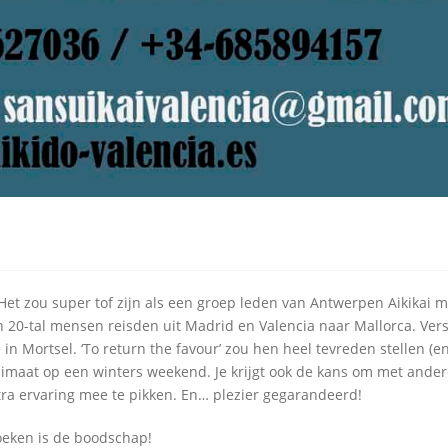
 Het zou super tof zijn als een groep leden van Antwerpen Aikikai m
n 20-tal mensen reisden uit Madrid en Valencia naar Mallorca. Ver
n Mortsel. ‘To return the favour’ zou hen heel tevreden stellen (en
klimaat op een winters weekend. Je krijgt ook de kans om met ander
tra ervaring mee te pikken. En… plezier gegarandeerd!
oeken is de boodschap!