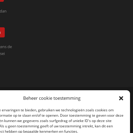
 dan
n
ens de
sei
Beheer cookie toestemming
 ervaringen te bieden, gebruiken we technologieën zoals cookies om
ormatie op te slaan en/of te openen. Door toestemming te geven voor deze
ën kunnen we gegevens zoals surfgedrag of unieke ID's op deze site
Als u geen toestemming geeft of uw toestemming intrekt, kan dit een
fect hebben op bepaalde kenmerken en functies.