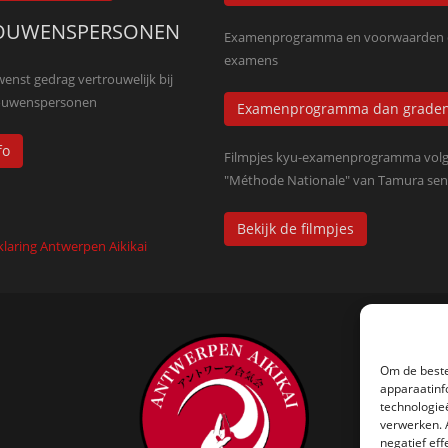
OUWENSPERSONEN
Examenprogramma en voorwaarden
examens
nst gedrag vertrouwelijk bij
rouwenspersonen
Examenprogramma dan grade
fo
Filmpjes kyu-examenprogramma volg
"Méthode Nationale" van Tamura sen
Bekijk de filmpjes
klaring Antwerpen Aikikai
Om de beste
apparaatinf
technologie
verwerken. 
negatief ef