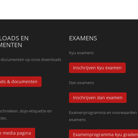
OADS EN
EXAMENS
MENTEN
Kyu examens
lle documenten op onze downloads
Inschrijven kyu examen
ads & documenten
Dan examens
Inschrijven dan examen
technieken, dojo-etiquette en
Examenprogramma en voorwaarden 
ies.
examens
de media pagina
Examenprogramma kyu graden