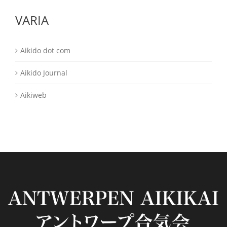
VARIA
Aikido dot com
Aikido Journal
Aikiweb