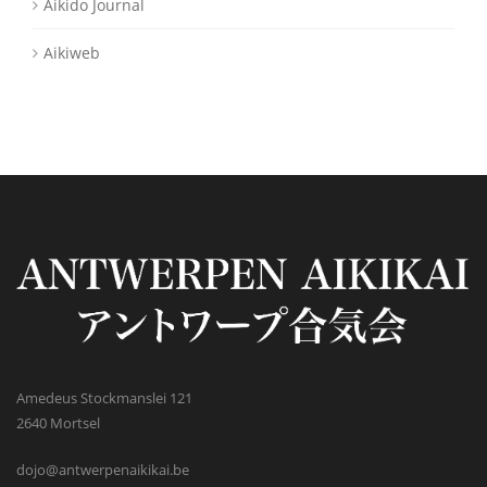
Aikido Journal
Aikiweb
Amedeus Stockmanslei 121
2640 Mortsel
dojo@antwerpenaikikai.be