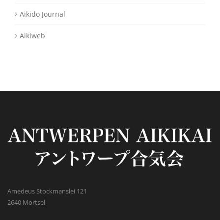
Aikido Journal
Aikiweb
Amedeus Stockmanslei 121
2640 Mortsel