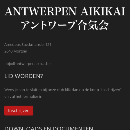
Amedeus Stockmanslei 121
2640 Mortsel
dojo@antwerpenaikikai.be
LID WORDEN?
Wens je aan te sluiten bij onze club klik dan op de knop “Inschrijven”
en vul het formulier in.
Inschrijven
DOWNLOADS EN DOCUMENTEN