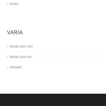
Seido
VARIA
Aikido dot com
Aikido Journal
Aikiweb