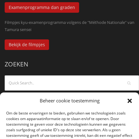
Examenprogramma dan graden
Filmpjes kyu-examenprogramma volgens de "Méthode Nationale" van
Tamura sensei
Bekijk de filmpjes
ZOEKEN
Beheer cookie toestemming
Om de beste ervaringen te bieden, gebruiken we technologieën zoals
cookies om apparaatinformatie op te slaan en/of te openen. Door
toestemming te geven voor deze technologieën kunnen we gegevens
zoals surfgedrag of unieke ID's op deze site verwerken. Als u geen
toestemming geeft of uw toestemming intrekt, kan dit een negatief effect