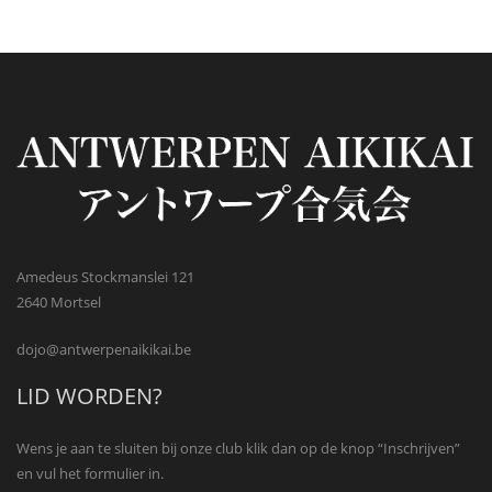
Amedeus Stockmanslei 121
2640 Mortsel
dojo@antwerpenaikikai.be
LID WORDEN?
Wens je aan te sluiten bij onze club klik dan op de knop “Inschrijven”
en vul het formulier in.