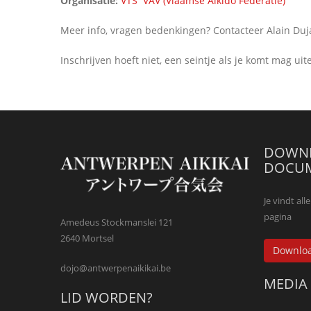
Organisatie:
VTS
VAV (Vlaamse Aikido Federatie)
Meer info, vragen bedenkingen? Contacteer Alain Duj
Inschrijven hoeft niet, een seintje als je komt mag uite
DOWNL
DOCU
Je vindt a
pagina
Amedeus Stockmanslei 121
2640 Mortsel
Downlo
dojo@antwerpenaikikai.be
MEDIA
LID WORDEN?