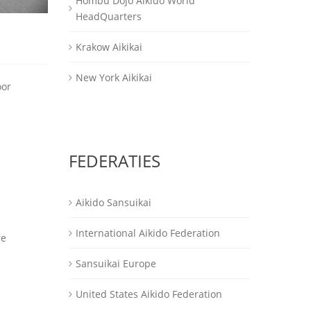
Hombu Dojo Aikido World
HeadQuarters
Krakow Aikikai
New York Aikikai
oor
FEDERATIES
Aikido Sansuikai
International Aikido Federation
re
Sansuikai Europe
United States Aikido Federation