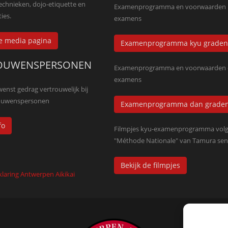
technieken, dojo-etiquette en
Examenprogramma en voorwaarden 
ies.
examens
de media pagina
Examenprogramma kyu graden
OUWENSPERSONEN
Examenprogramma en voorwaarden
examens
nst gedrag vertrouwelijk bij
rouwenspersonen
Examenprogramma dan grade
fo
Filmpjes kyu-examenprogramma volg
"Méthode Nationale" van Tamura sen
Bekijk de filmpjes
klaring Antwerpen Aikikai