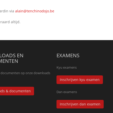
ardin via
alain@tenchinodojo.be
raard altijd.
OADS EN
EXAMENS
MENTEN
Kyu examens
lle documenten op onze downloads
Inschrijven kyu examen
ads & documenten
Dan examens
Inschrijven dan examen