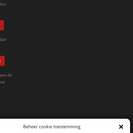
kyu
 dan
n
ens de
sei
Beheer cookie toestemming