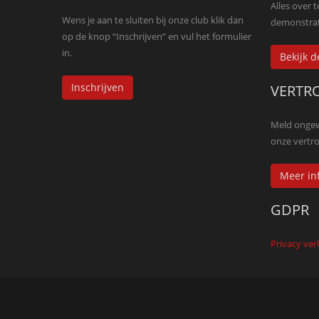
Alles over 
Wens je aan te sluiten bij onze club klik dan
demonstrat
op de knop “Inschrijven” en vul het formulier
in.
Bekijk 
Inschrijven
VERTR
Meld ongewe
onze vert
Meer in
GDPR
Privacy ver