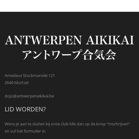
Amedeus Stockmanslei 121
2640 Mortsel
dojo@antwerpenaikikai.be
LID WORDEN?
Wens je aan te sluiten bij onze club klik dan op de knop “Inschrijven”
en vul het formulier in.